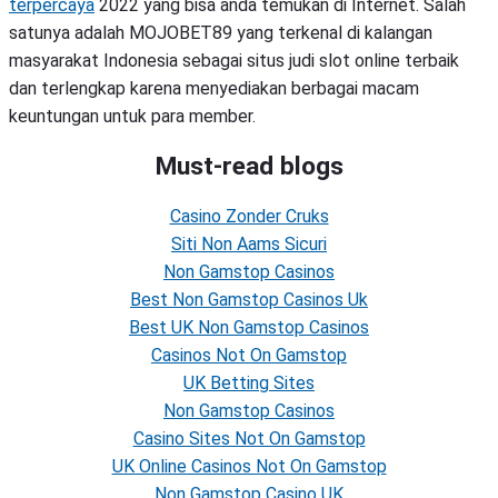
terpercaya
2022 yang bisa anda temukan di Internet. Salah
satunya adalah MOJOBET89 yang terkenal di kalangan
masyarakat Indonesia sebagai situs judi slot online terbaik
dan terlengkap karena menyediakan berbagai macam
keuntungan untuk para member.
Must-read blogs
Casino Zonder Cruks
Siti Non Aams Sicuri
Non Gamstop Casinos
Best Non Gamstop Casinos Uk
Best UK Non Gamstop Casinos
Casinos Not On Gamstop
UK Betting Sites
Non Gamstop Casinos
Casino Sites Not On Gamstop
UK Online Casinos Not On Gamstop
Non Gamstop Casino UK