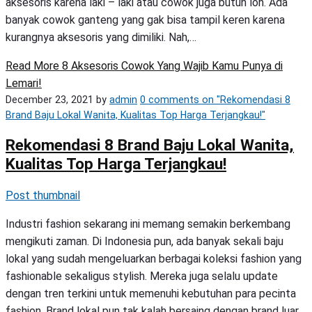
aksesoris karena laki – laki atau cowok juga butuh loh. Ada
banyak cowok ganteng yang gak bisa tampil keren karena
kurangnya aksesoris yang dimiliki. Nah,…
Read More
8 Aksesoris Cowok Yang Wajib Kamu Punya di
Lemari!
December 23, 2021
by
admin
0
comments
on "Rekomendasi 8
Brand Baju Lokal Wanita, Kualitas Top Harga Terjangkau!"
Rekomendasi 8 Brand Baju Lokal Wanita,
Kualitas Top Harga Terjangkau!
Post thumbnail
Industri fashion sekarang ini memang semakin berkembang
mengikuti zaman. Di Indonesia pun, ada banyak sekali baju
lokal yang sudah mengeluarkan berbagai koleksi fashion yang
fashionable sekaligus stylish. Mereka juga selalu update
dengan tren terkini untuk memenuhi kebutuhan para pecinta
fashion. Brand lokal pun tak kalah bersaing dengan brand luar.