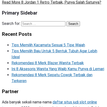
Read More
8 Jordan 1 Retro Terbaik, Punya Salah Satunya?
Primary Sidebar
Search for:
Search
Recent Posts
Tips Memilih Kacamata Sesuai 5 Tipe Wajah
Tips Memilih Baju Untuk 5 Bentuk Tubuh Agar Lebih
Ideal
Rekomendasi 8 Merk Blazer Wanita Terbaik
Ini 8 Aksesoris Wanita Yang Wajib Kamu Punya di Lemari
Rekomendasi 8 Merk Sepatu Cowok Terbaik dan
Terkeren
Partner
Ada banyak sekali nama-nama
daftar situs judi slot online