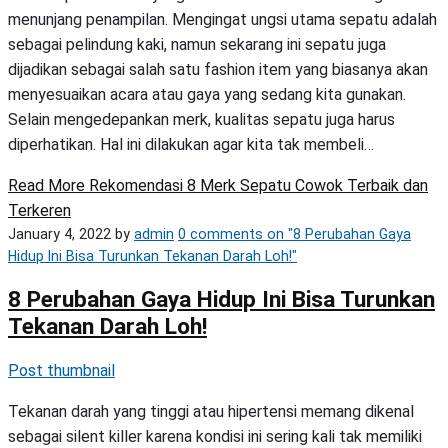
menunjang penampilan. Mengingat ungsi utama sepatu adalah
sebagai pelindung kaki, namun sekarang ini sepatu juga
dijadikan sebagai salah satu fashion item yang biasanya akan
menyesuaikan acara atau gaya yang sedang kita gunakan.
Selain mengedepankan merk, kualitas sepatu juga harus
diperhatikan. Hal ini dilakukan agar kita tak membeli…
Read More
Rekomendasi 8 Merk Sepatu Cowok Terbaik dan
Terkeren
January 4, 2022
by
admin
0
comments
on "8 Perubahan Gaya
Hidup Ini Bisa Turunkan Tekanan Darah Loh!"
8 Perubahan Gaya Hidup Ini Bisa Turunkan
Tekanan Darah Loh!
Post thumbnail
Tekanan darah yang tinggi atau hipertensi memang dikenal
sebagai silent killer karena kondisi ini sering kali tak memiliki