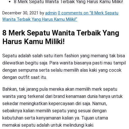
8 Merk Sepatu Wanita Terbaik Yang Harus Kamu Miliki!
December 30, 2021
by
admin
0
comments
on "8 Merk Sepatu
Wanita Terbaik Yang Harus Kamu Miliki!"
8 Merk Sepatu Wanita Terbaik Yang
Harus Kamu Miliki!
Sepatu adalah salah satu item fashion yang memang tak bisa
dilewatkan begitu saja. Para wanita biasanya pasti mau tampil
dengan sempurna serta selalu memilih alas kaki yang cocok
dengan outfit saat itu.
Bahkan, tak jarang pula mereka akan memilih merk sepatu
wanita yang terkenal dari brand kenamaan dunia hanya untuk
sekedar meningkatkan kepercayaan diri saja. Namun,
sebaiknya kalian memilih sepatu yang sesuai dengan
kebutuhan serta kenyamanan kalian ya. Tujuan utama
memakai sepatu adalah untuk melindungi kaki.