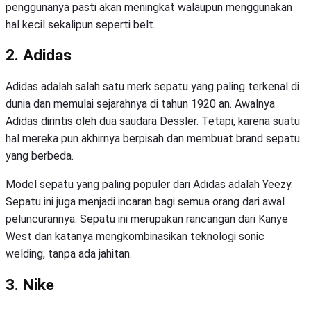
penggunanya pasti akan meningkat walaupun menggunakan
hal kecil sekalipun seperti belt.
2. Adidas
Adidas adalah salah satu merk sepatu yang paling terkenal di
dunia dan memulai sejarahnya di tahun 1920 an. Awalnya
Adidas dirintis oleh dua saudara Dessler. Tetapi, karena suatu
hal mereka pun akhirnya berpisah dan membuat brand sepatu
yang berbeda.
Model sepatu yang paling populer dari Adidas adalah Yeezy.
Sepatu ini juga menjadi incaran bagi semua orang dari awal
peluncurannya. Sepatu ini merupakan rancangan dari Kanye
West dan katanya mengkombinasikan teknologi sonic
welding, tanpa ada jahitan.
3. Nike