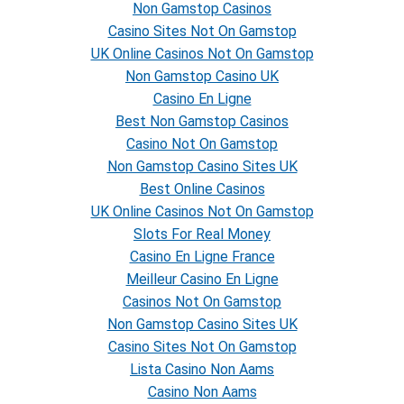
Non Gamstop Casinos
Casino Sites Not On Gamstop
UK Online Casinos Not On Gamstop
Non Gamstop Casino UK
Casino En Ligne
Best Non Gamstop Casinos
Casino Not On Gamstop
Non Gamstop Casino Sites UK
Best Online Casinos
UK Online Casinos Not On Gamstop
Slots For Real Money
Casino En Ligne France
Meilleur Casino En Ligne
Casinos Not On Gamstop
Non Gamstop Casino Sites UK
Casino Sites Not On Gamstop
Lista Casino Non Aams
Casino Non Aams