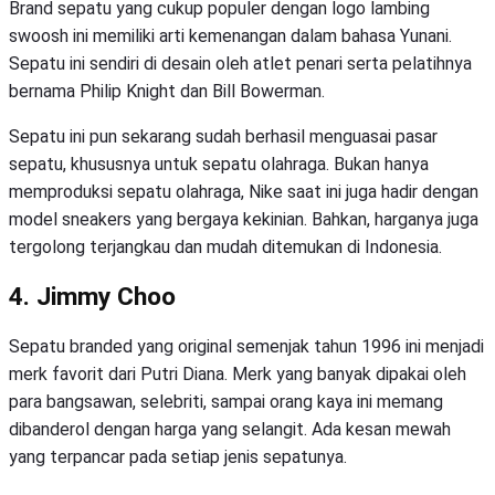
Brand sepatu yang cukup populer dengan logo lambing
swoosh ini memiliki arti kemenangan dalam bahasa Yunani.
Sepatu ini sendiri di desain oleh atlet penari serta pelatihnya
bernama Philip Knight dan Bill Bowerman.
Sepatu ini pun sekarang sudah berhasil menguasai pasar
sepatu, khususnya untuk sepatu olahraga. Bukan hanya
memproduksi sepatu olahraga, Nike saat ini juga hadir dengan
model sneakers yang bergaya kekinian. Bahkan, harganya juga
tergolong terjangkau dan mudah ditemukan di Indonesia.
4. Jimmy Choo
Sepatu branded yang original semenjak tahun 1996 ini menjadi
merk favorit dari Putri Diana. Merk yang banyak dipakai oleh
para bangsawan, selebriti, sampai orang kaya ini memang
dibanderol dengan harga yang selangit. Ada kesan mewah
yang terpancar pada setiap jenis sepatunya.