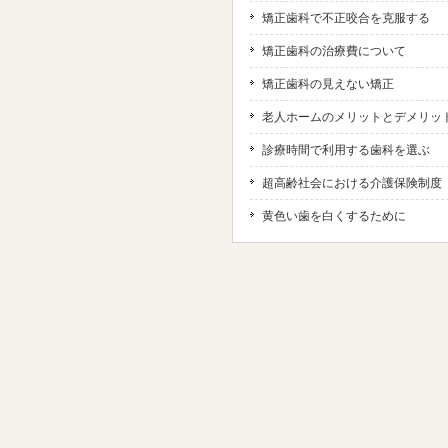
矯正歯科で不正咬合を克服する
矯正歯科の治療費について
矯正歯科の見えない矯正
老人ホームのメリットとデメリッ
診療時間で利用する歯科を選ぶ
超高齢社会における介護保険制度
黄色い歯を白くするために