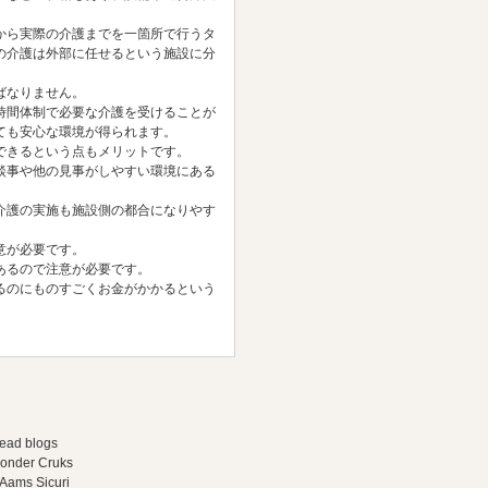
から実際の介護までを一箇所で行うタ
の介護は外部に任せるという施設に分
ばなりません。
時間体制で必要な介護を受けることが
ても安心な環境が得られます。
できるという点もメリットです。
談事や他の見事がしやすい環境にある
介護の実施も施設側の都合になりやす
意が必要です。
あるので注意が必要です。
るのにものすごくお金がかかるという
ead blogs
onder Cruks
 Aams Sicuri