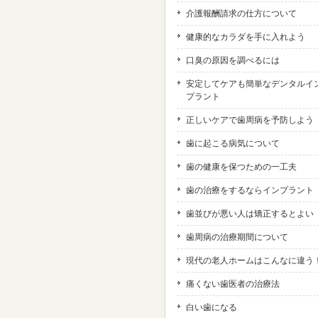
介護報酬請求の仕方について
健康的なカラダを手に入れよう
口臭の原因を調べるには
安定してケアも簡単なデンタルイ
プラント
正しいケアで歯周病を予防しよう
歯に起こる病気について
歯の健康を保つための一工夫
歯の治療をするならインプラント
歯並びが悪い人は矯正するとよい
歯周病の治療期間について
現代の老人ホームはこんなに違う
痛くない歯医者の治療法
白い歯になる