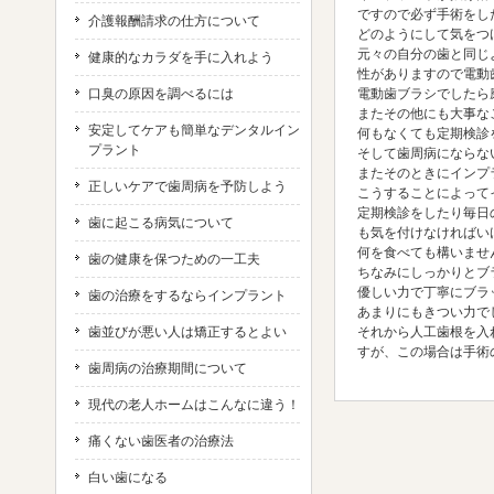
ですので必ず手術をし
介護報酬請求の仕方について
どのようにして気をつ
元々の自分の歯と同じ
健康的なカラダを手に入れよう
性がありますので電動
口臭の原因を調べるには
電動歯ブラシでしたら
またその他にも大事な
安定してケアも簡単なデンタルイン
何もなくても定期検診
プラント
そして歯周病にならな
またそのときにインプ
正しいケアで歯周病を予防しよう
こうすることによって
定期検診をしたり毎日
歯に起こる病気について
も気を付けなければい
何を食べても構いませ
歯の健康を保つための一工夫
ちなみにしっかりとブ
優しい力で丁寧にブラ
歯の治療をするならインプラント
あまりにもきつい力で
歯並びが悪い人は矯正するとよい
それから人工歯根を入
すが、この場合は手術
歯周病の治療期間について
現代の老人ホームはこんなに違う！
痛くない歯医者の治療法
白い歯になる