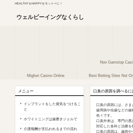
HEALTHY＆HAPPYをモットーに！
ウェルビーイングなくらし
Non Gamstop Casi
Migliori Casino Online
Best Betting Sites Not 
メニュー
口臭の原因を調べるに
インプラントをした後気をつけるこ
口臭の原因には、さま
と
歯周病や虫歯などの歯
色々です。
ホワイトニングは歯磨きジェルで
口臭外来は、専門の悪
対応した各科と治療を
介護報酬が支払われるまでの流れ
口臭の原因は、歯肉や