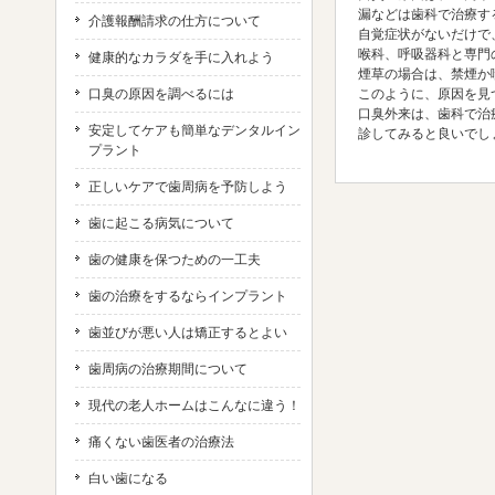
漏などは歯科で治療す
介護報酬請求の仕方について
自覚症状がないだけで
喉科、呼吸器科と専門
健康的なカラダを手に入れよう
煙草の場合は、禁煙か
口臭の原因を調べるには
このように、原因を見
口臭外来は、歯科で治
安定してケアも簡単なデンタルイン
診してみると良いでし
プラント
正しいケアで歯周病を予防しよう
歯に起こる病気について
歯の健康を保つための一工夫
歯の治療をするならインプラント
歯並びが悪い人は矯正するとよい
歯周病の治療期間について
現代の老人ホームはこんなに違う！
痛くない歯医者の治療法
白い歯になる